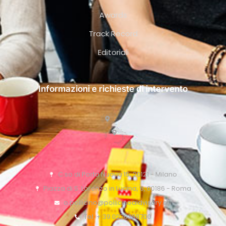
Awards
Track Record
Editoriali
Informazioni e richieste di intervento
C.so di Porta Nuova 15, 20121 - Milano
Piazza di S. Lorenzo in Lucina, 6, 00186 - Roma
o.pollicino@pollicinoaidvisory.eu
Tel: + 39 0276388700