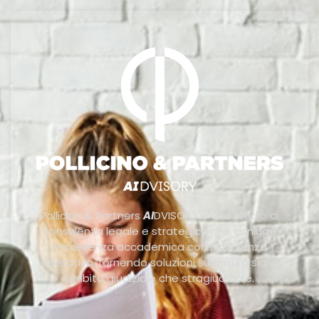
Pollicino & Partners
AI
DVISORY è uno studio di
consulenza legale e strategica che coniuga
l’eccellenza accademica con l’efficienza
operativa, fornendo soluzioni su misura sia in
ambito giudiziale che stragiudiziale.