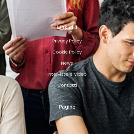
Link utili
Privacy Policy
Cookie Policy
News
Interviste e Video
Contatti
Pagine
Team
Attività