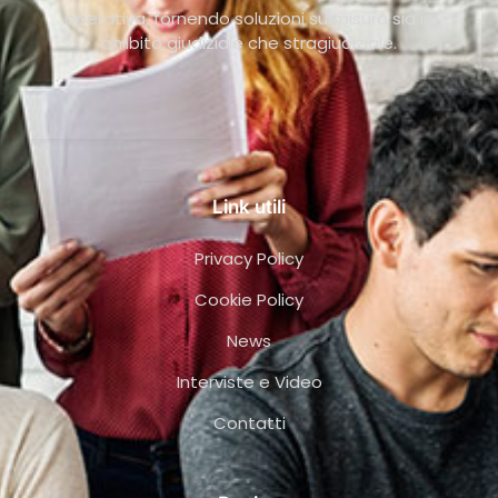
operativa, fornendo soluzioni su misura sia in
ambito giudiziale che stragiudiziale.
Link utili
Privacy Policy
Cookie Policy
News
Interviste e Video
Contatti