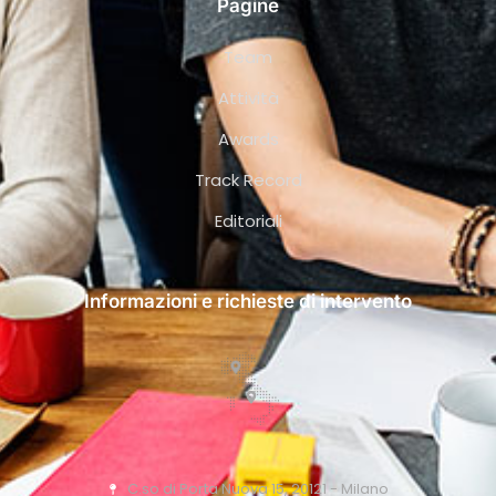
Pagine
Team
Attività
Awards
Track Record
Editoriali
Informazioni e richieste di intervento
C.so di Porta Nuova 15, 20121 - Milano