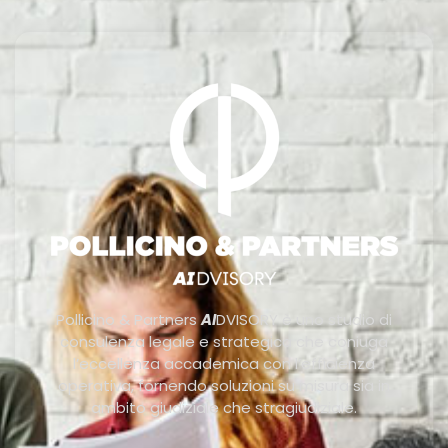
Pollicino & Partners
AI
DVISORY è uno studio di
consulenza legale e strategica che coniuga
l’eccellenza accademica con l’efficienza
operativa, fornendo soluzioni su misura sia in
ambito giudiziale che stragiudiziale.