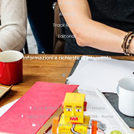
Attività
Awards
Track Record
Editoriali
Informazioni e richieste di intervento
C.so di Porta Nuova 15, 20121 - Milano
Piazza di S. Lorenzo in Lucina, 6, 00186 - Roma
o.pollicino@pollicinoaidvisory.eu
Tel: + 39 0276388700