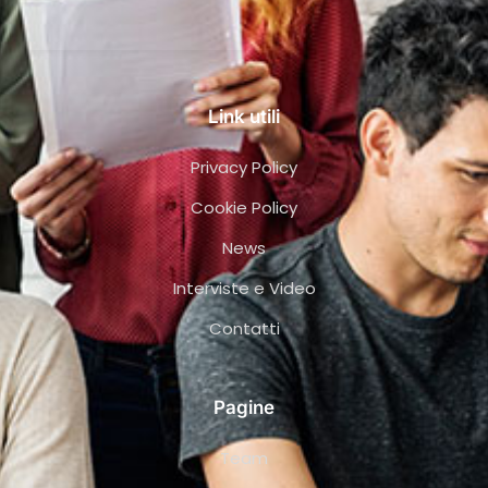
Link utili
Privacy Policy
Cookie Policy
News
Interviste e Video
Contatti
Pagine
Team