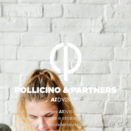
Pollicino & Partners
AI
DVISORY è uno studio di
consulenza legale e strategica che coniuga
l’eccellenza accademica con l’efficienza
operativa, fornendo soluzioni su misura sia in