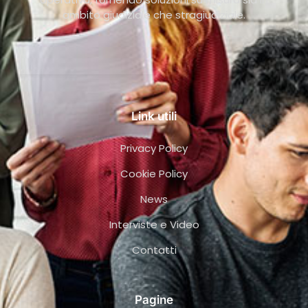
ambito giudiziale che stragiudiziale.
Link utili
Privacy Policy
Cookie Policy
News
Interviste e Video
Contatti
Pagine