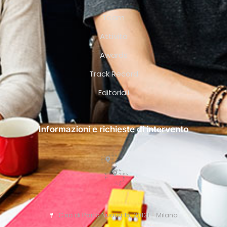
Team
Attività
Awards
Track Record
Editoriali
Informazioni e richieste di intervento
C.so di Porta Nuova 15, 20121 - Milano