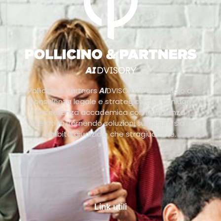
Pollicino & Partners
AI
DVISORY è uno studio di
consulenza legale e strategica che coniuga
l’eccellenza accademica con l’efficienza
operativa, fornendo soluzioni su misura sia in
ambito giudiziale che stragiudiziale.
Link utili