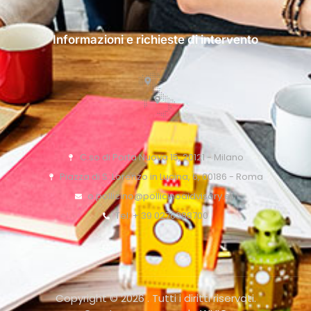
Informazioni e richieste di intervento
C.so di Porta Nuova 15, 20121 - Milano
Piazza di S. Lorenzo in Lucina, 6, 00186 - Roma
o.pollicino@pollicinoaidvisory.eu
Tel: + 39 0276388700
Copyright © 2026 . Tutti i diritti riservati.