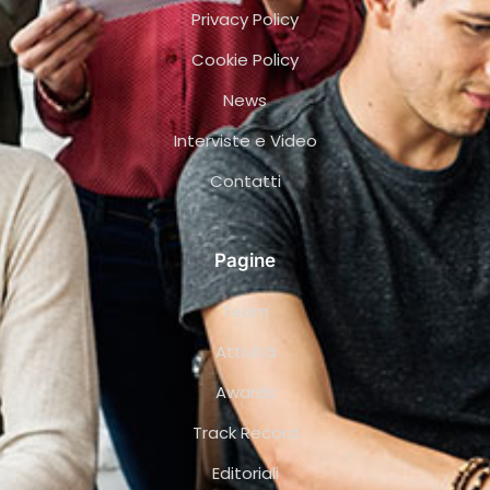
Privacy Policy
Cookie Policy
News
Interviste e Video
Contatti
Pagine
Team
Attività
Awards
Track Record
Editoriali