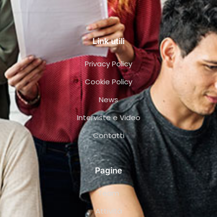
Link utili
Privacy Policy
Cookie Policy
News
Interviste e Video
Contatti
Pagine
Team
Attività