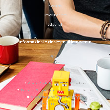
Awards
Track Record
Editoriali
Informazioni e richieste di intervento
C.so di Porta Nuova 15, 20121 - Milano
Piazza di S. Lorenzo in Lucina, 6, 00186 - Roma
o.pollicino@pollicinoaidvisory.eu
Tel: + 39 0276388700