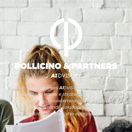
Pollicino & Partners
AI
DVISORY è uno studio di
consulenza legale e strategica che coniuga
l’eccellenza accademica con l’efficienza
operativa, fornendo soluzioni su misura sia in
ambito giudiziale che stragiudiziale.