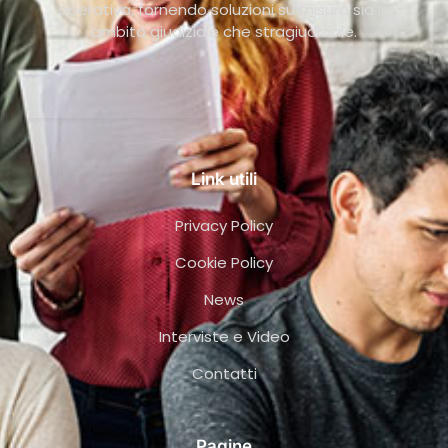
operativa, fornendo soluzioni su misura sia in
ambito giudiziale che stragiudiziale.
Link utili
Privacy Policy
Cookie Policy
News
Interviste e Video
Contatti
Pagine