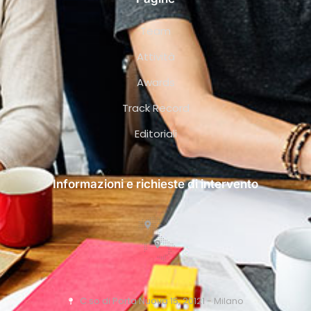
Team
Attività
Awards
Track Record
Editoriali
Informazioni e richieste di intervento
C.so di Porta Nuova 15, 20121 - Milano