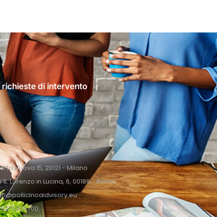
 richieste di intervento
Porta Nuova 15, 20121 - Milano
i S. Lorenzo in Lucina, 6, 00186 - Roma
ino@pollicinoaidvisory.eu
9 0276388700