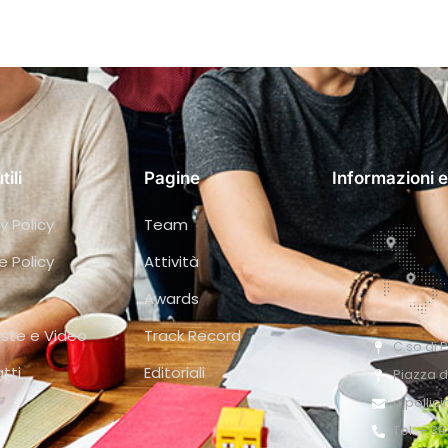
tili
Pagine
Informazioni e
y Policy
Team
e Policy
Attività
Awards
iste e Video
Track Record
C.so di 
tti
Editoriali
Piazza d
o.pollic
Tel: + 3