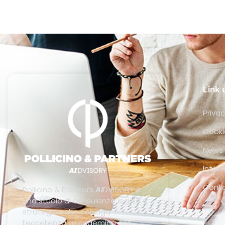
Link u
Privac
Cooki
News
Interv
Conta
Pollicino & Partners
AI
DVISORY è
uno studio di consulenza legale e
strategica che coniuga
l’eccellenza accademica con