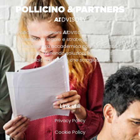
Pollicino & Partners
AI
DVISORY è uno studio di
consulenza legale e strategica che coniuga
l’eccellenza accademica con l’efficienza
operativa, fornendo soluzioni su misura sia in
ambito giudiziale che stragiudiziale.
Link utili
Privacy Policy
Cookie Policy