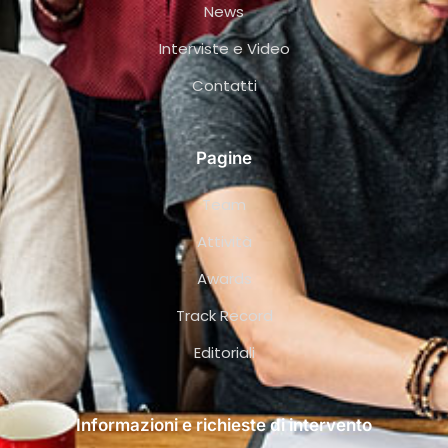
News
Interviste e Video
Contatti
Pagine
Team
Attività
Awards
Track Record
Editoriali
Informazioni e richieste di intervento