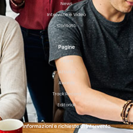
News
Interviste e Video
Contatti
Pagine
Team
Attività
Awards
Track Record
Editoriali
Informazioni e richieste di intervento