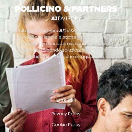
Pollicino & Partners
AI
DVISORY è uno studio di
consulenza legale e strategica che coniuga
l’eccellenza accademica con l’efficienza
operativa, fornendo soluzioni su misura sia in
ambito giudiziale che stragiudiziale.
Link utili
Privacy Policy
Cookie Policy