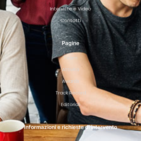
Interviste e Video
Contatti
Pagine
Team
Attività
Awards
Track Record
Editoriali
Informazioni e richieste di intervento