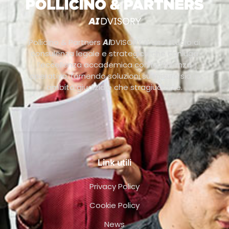
Pollicino & Partners
AI
DVISORY è uno studio di
consulenza legale e strategica che coniuga
l’eccellenza accademica con l’efficienza
operativa, fornendo soluzioni su misura sia in
ambito giudiziale che stragiudiziale.
Link utili
Privacy Policy
Cookie Policy
News