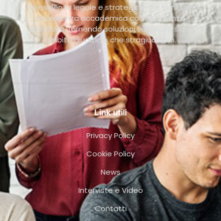
consulenza legale e strategica che coniuga
l’eccellenza accademica con l’efficienza
operativa, fornendo soluzioni su misura sia in
ambito giudiziale che stragiudiziale.
Link utili
Privacy Policy
Cookie Policy
News
Interviste e Video
Contatti