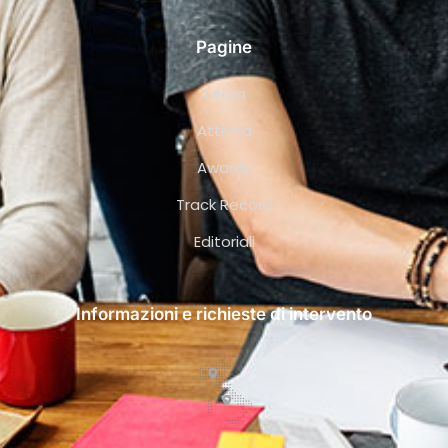
Pagine
Team
Attività
Awards
Track Record
Editoriali
Informazioni e richieste di intervento