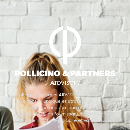
Pollicino & Partners
AI
DVISORY est un cabinet
de conseil juridique et stratégique qui allie
excellence académique et efficacité
opérationnelle, en fournissant des solutions sur
mesure en matière judiciaire et extrajudiciaire.