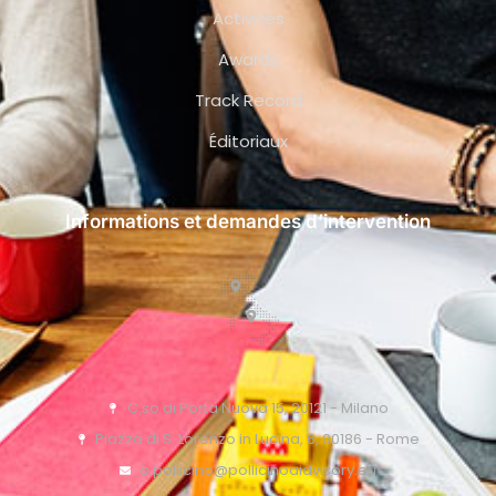
Activités
Awards
Track Record
Éditoriaux
Informations et demandes d’intervention
C.so di Porta Nuova 15, 20121 - Milano
Piazza di S. Lorenzo in Lucina, 6, 00186 - Rome
o.pollicino@pollicinoaidvisory.eu