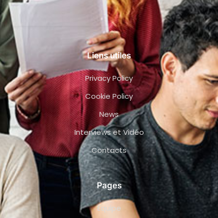
Liens utiles
Privacy Policy
Cookie Policy
News
Interviews et Vidéo
Contacts
Pages
Équipe