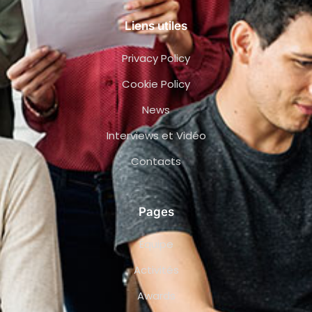
Liens utiles
Privacy Policy
Cookie Policy
News
Interviews et Vidéo
Contacts
Pages
Équipe
Activités
Awards