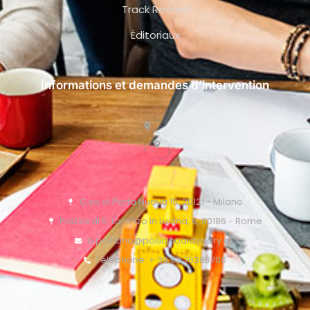
Track Record
Éditoriaux
Informations et demandes d’intervention
C.so di Porta Nuova 15, 20121 - Milano
Piazza di S. Lorenzo in Lucina, 6, 00186 - Rome
o.pollicino@pollicinoaidvisory.eu
Téléphone: + 39 02 76388700