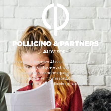
Pollicino & Partners
AI
DVISORY est un cabinet
de conseil juridique et stratégique qui allie
excellence académique et efficacité
opérationnelle, en fournissant des solutions sur
mesure en matière judiciaire et extrajudiciaire.