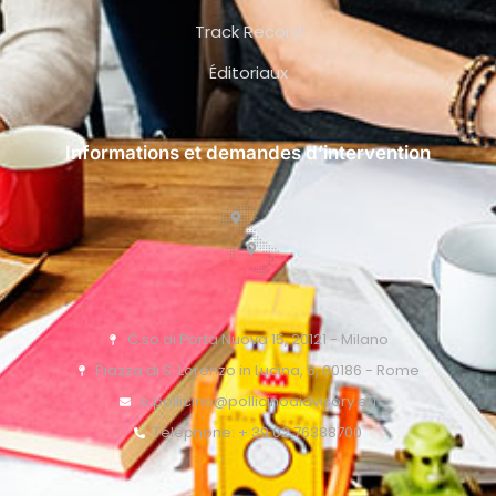
Track Record
Éditoriaux
Informations et demandes d’intervention
C.so di Porta Nuova 15, 20121 - Milano
Piazza di S. Lorenzo in Lucina, 6, 00186 - Rome
o.pollicino@pollicinoaidvisory.eu
Téléphone: + 39 02 76388700