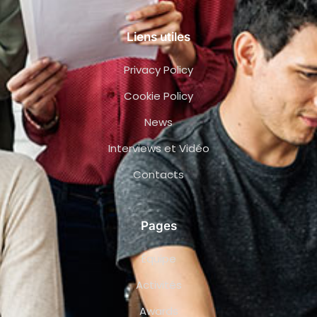
Liens utiles
Privacy Policy
Cookie Policy
News
Interviews et Vidéo
Contacts
Pages
Équipe
Activités
Awards