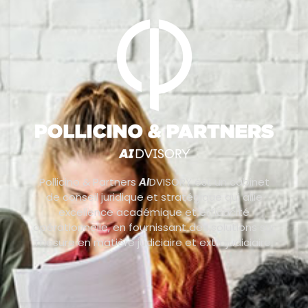
Pollicino & Partners
AI
DVISORY est un cabinet
de conseil juridique et stratégique qui allie
excellence académique et efficacité
opérationnelle, en fournissant des solutions sur
mesure en matière judiciaire et extrajudiciaire.