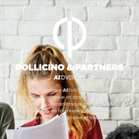
Pollicino & Partners
AI
DVISORY est un cabinet
de conseil juridique et stratégique qui allie
excellence académique et efficacité
opérationnelle, en fournissant des solutions sur
mesure en matière judiciaire et extrajudiciaire.