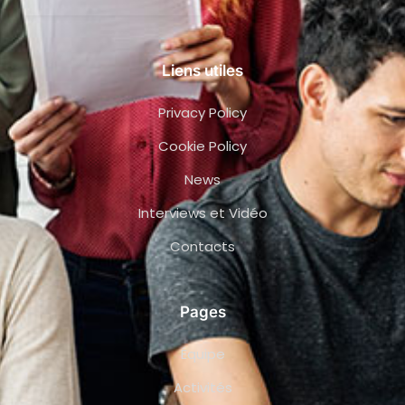
Liens utiles
Privacy Policy
Cookie Policy
News
Interviews et Vidéo
Contacts
Pages
Équipe
Activités