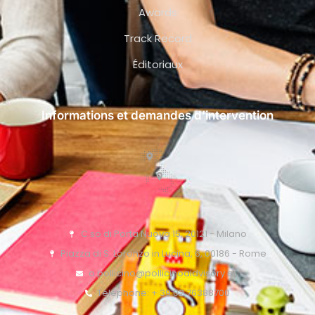
Awards
Track Record
Éditoriaux
Informations et demandes d’intervention
C.so di Porta Nuova 15, 20121 - Milano
Piazza di S. Lorenzo in Lucina, 6, 00186 - Rome
o.pollicino@pollicinoaidvisory.eu
Téléphone: + 39 02 76388700