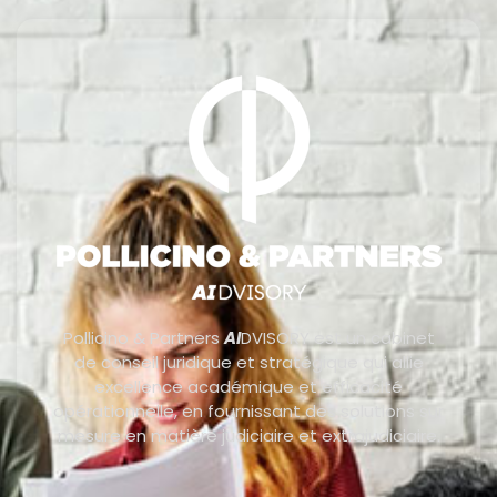
Pollicino & Partners
AI
DVISORY est un cabinet
de conseil juridique et stratégique qui allie
excellence académique et efficacité
opérationnelle, en fournissant des solutions sur
mesure en matière judiciaire et extrajudiciaire.