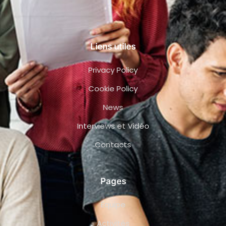
Liens utiles
Privacy Policy
Cookie Policy
News
Interviews et Vidéo
Contacts
Pages
Équipe
Activités