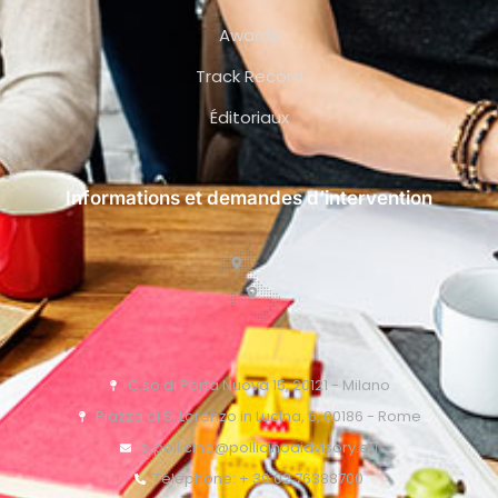
Awards
Track Record
Éditoriaux
Informations et demandes d’intervention
C.so di Porta Nuova 15, 20121 - Milano
Piazza di S. Lorenzo in Lucina, 6, 00186 - Rome
o.pollicino@pollicinoaidvisory.eu
Téléphone: + 39 02 76388700