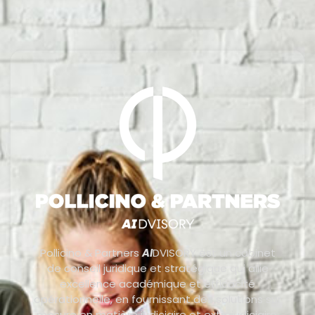
Pollicino & Partners
AI
DVISORY est un cabinet
de conseil juridique et stratégique qui allie
excellence académique et efficacité
opérationnelle, en fournissant des solutions sur
mesure en matière judiciaire et extrajudiciaire.