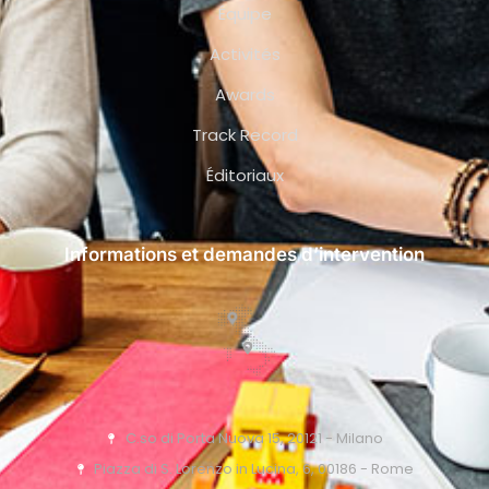
Équipe
Activités
Awards
Track Record
Éditoriaux
Informations et demandes d’intervention
C.so di Porta Nuova 15, 20121 - Milano
Piazza di S. Lorenzo in Lucina, 6, 00186 - Rome