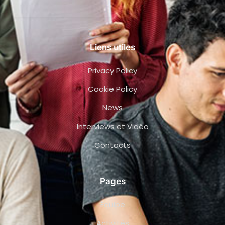
Liens utiles
Privacy Policy
Cookie Policy
News
Interviews et Vidéo
Contacts
Pages
Équipe
Activités