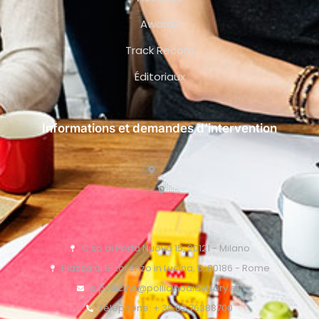
Awards
Track Record
Éditoriaux
Informations et demandes d’intervention
C.so di Porta Nuova 15, 20121 - Milano
Piazza di S. Lorenzo in Lucina, 6, 00186 - Rome
o.pollicino@pollicinoaidvisory.eu
Téléphone: + 39 02 76388700