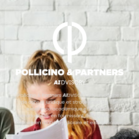
Pollicino & Partners
AI
DVISORY est un cabinet
de conseil juridique et stratégique qui allie
excellence académique et efficacité
opérationnelle, en fournissant des solutions sur
mesure en matière judiciaire et extrajudiciaire.