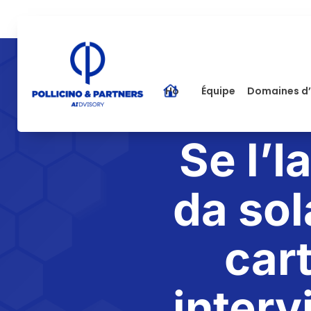
Home
Équipe
Domaines d’
Se l’I
da sol
cart
interv