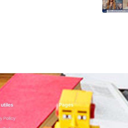
 utiles
Pages
y Policy
Équipe