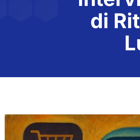
di Ri
L