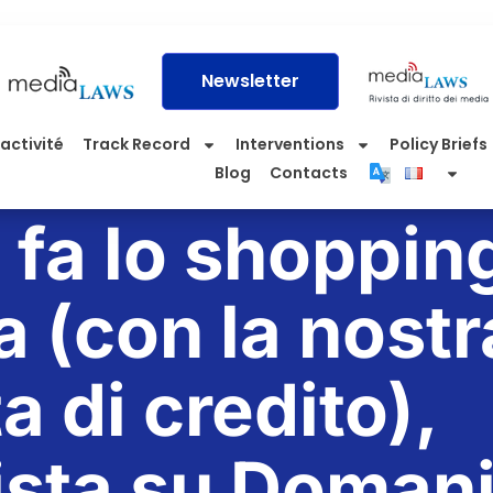
Newsletter
activité
Track Record
Interventions
Policy Briefs
Blog
Contacts
a fa lo shoppin
a (con la nostr
a di credito),
ista su Domani