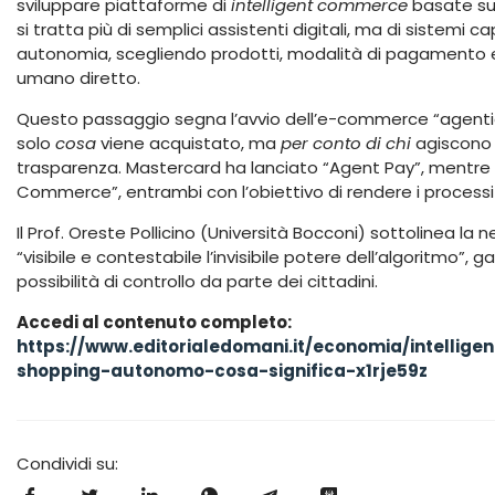
sviluppare piattaforme di
intelligent commerce
basate su a
si tratta più di semplici assistenti digitali, ma di sistemi c
autonomia, scegliendo prodotti, modalità di pagamento e 
umano diretto.
Questo passaggio segna l’avvio dell’e-commerce “agentico
solo
cosa
viene acquistato, ma
per conto di chi
agiscono g
trasparenza. Mastercard ha lanciato “Agent Pay”, mentre V
Commerce”, entrambi con l’obiettivo di rendere i processi d
Il Prof. Oreste Pollicino (Università Bocconi) sottolinea la
“visibile e contestabile l’invisibile potere dell’algoritmo”, ga
possibilità di controllo da parte dei cittadini.
Accedi al contenuto completo:
https://www.editorialedomani.it/economia/intellige
shopping-autonomo-cosa-significa-x1rje59z
Condividi su: