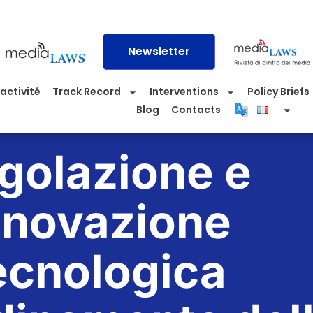
Newsletter
activité
Track Record
Interventions
Policy Briefs
Blog
Contacts
golazione e
nnovazione
ecnologica