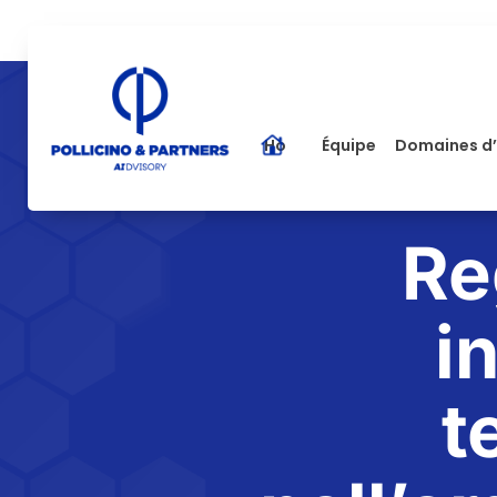
Home
Équipe
Domaines d’
Re
i
t