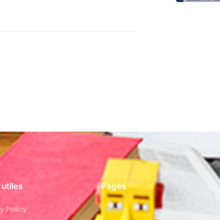
 utiles
Pages
y Policy
Équipe