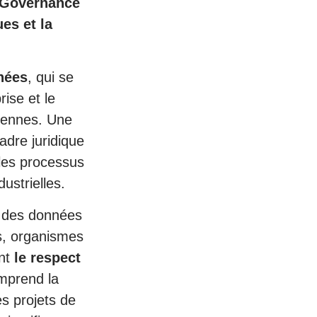
a Governance
es et la
nées
, qui se
ise et le
éennes. Une
adre juridique
 les processus
ustrielles.
on des données
es, organismes
ant
le respect
omprend la
s projets de