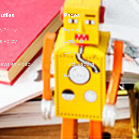
 utiles
Pages
y Policy
Équipe
e Policy
Activités
Awards
views et Vidéo
Track Record
acts
Éditoriaux