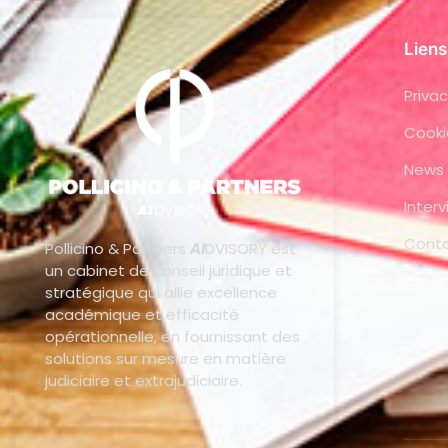
Liens
Privac
Cooki
News
Inter
Cont
Pollicino & Partners
AI
DVISORY est
un cabinet de conseil juridique et
stratégique qui allie excellence
académique et efficacité
opérationnelle, en fournissant des
solutions sur mesure en matière
judiciaire et extrajudiciaire.