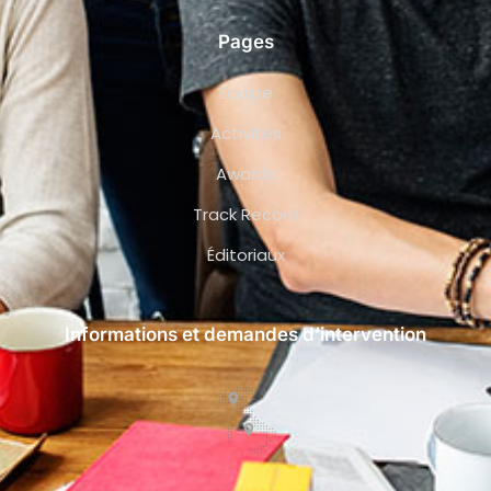
Pages
Équipe
Activités
Awards
Track Record
Éditoriaux
Informations et demandes d’intervention