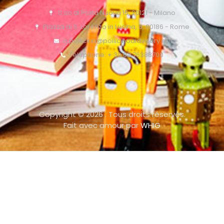
C.so di Porta Nuova 15, 20121 - Milano
Piazza di S. Lorenzo in Lucina, 6, 00186 - Rome
o.pollicino@pollicinoaidvisory.eu
Téléphone: + 39 02 76388700
Copyright © 2026 . Tous droits réservés.
Fait avec amour par
WHIG