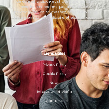
de conseil juridique et stratégique qui allie
excellence académique et efficacité
opérationnelle, en fournissant des solutions sur
mesure en matière judiciaire et extrajudiciaire.
Liens utiles
Privacy Policy
Cookie Policy
News
Interviews et Vidéo
Contacts