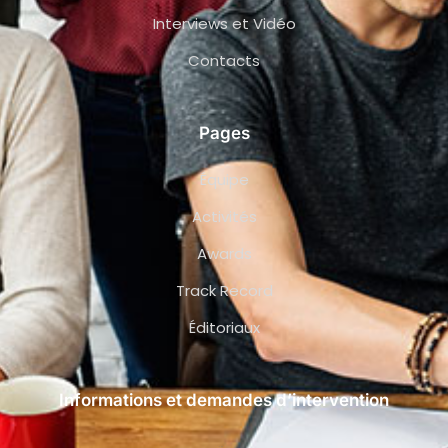
Interviews et Vidéo
Contacts
Pages
Équipe
Activités
Awards
Track Record
Éditoriaux
Informations et demandes d’intervention