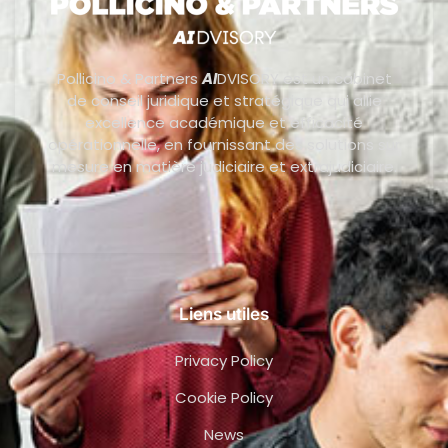
Pollicino & Partners
AI
DVISORY est un cabinet
de conseil juridique et stratégique qui allie
excellence académique et efficacité
opérationnelle, en fournissant des solutions sur
mesure en matière judiciaire et extrajudiciaire.
Liens utiles
Privacy Policy
Cookie Policy
News