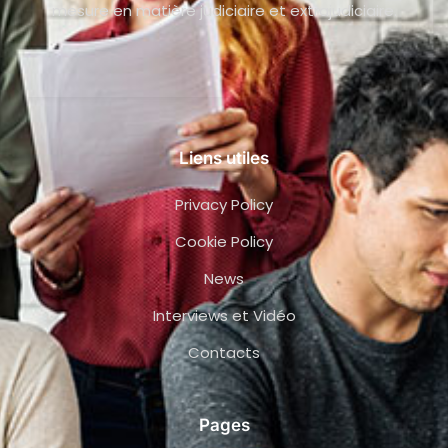
mesure en matière judiciaire et extrajudiciaire.
Liens utiles
Privacy Policy
Cookie Policy
News
Interviews et Vidéo
Contacts
Pages