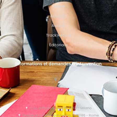
Équipe
Activités
Awards
Track Record
Éditoriaux
Informations et demandes d’intervention
C.so di Porta Nuova 15, 20121 - Milano
Piazza di S. Lorenzo in Lucina, 6, 00186 - Rome