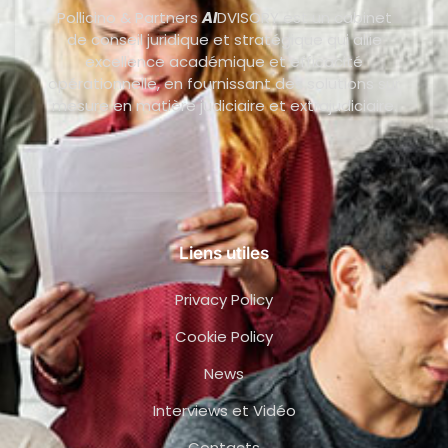
Pollicino & Partners
AI
DVISORY est un cabinet
de conseil juridique et stratégique qui allie
excellence académique et efficacité
opérationnelle, en fournissant des solutions sur
mesure en matière judiciaire et extrajudiciaire.
Liens utiles
Privacy Policy
Cookie Policy
News
Interviews et Vidéo
Contacts