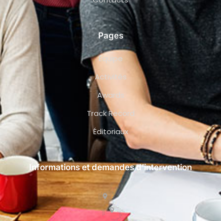
Pages
Équipe
Activités
Awards
Track Record
Éditoriaux
Informations et demandes d’intervention