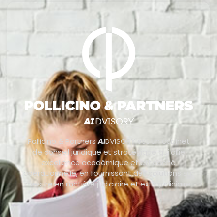
Pollicino & Partners
AI
DVISORY est un cabinet
de conseil juridique et stratégique qui allie
excellence académique et efficacité
opérationnelle, en fournissant des solutions sur
mesure en matière judiciaire et extrajudiciaire.