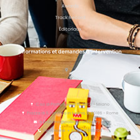
Awards
Track Record
Éditoriaux
Informations et demandes d’intervention
C.so di Porta Nuova 15, 20121 - Milano
Piazza di S. Lorenzo in Lucina, 6, 00186 - Rome
o.pollicino@pollicinoaidvisory.eu
Téléphone: + 39 02 76388700