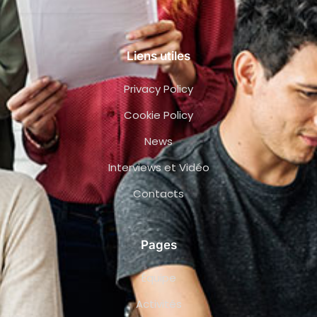
Liens utiles
Privacy Policy
Cookie Policy
News
Interviews et Vidéo
Contacts
Pages
Équipe
Activités