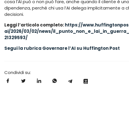
cosa l’AI può o non può fare, anche quando il cliente è u
dipendenza, perché chi usa l’AI delega implicitamente a chi
decisioni.
Leggi l’articolo completo:
https://www.huffingtonpost
ai/2026/03/02/news/il_punto_non_e_lai_in_guerr
21329593/
Segui la rubrica Governare l’AI su Huffington Post
Condividi su: