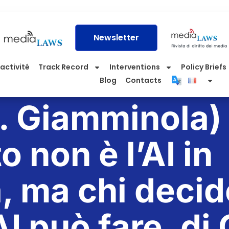
Newsletter
activité
Track Record
Interventions
Policy Briefs
Blog
Contacts
. Giamminola) 
o non è l’AI in
, ma chi decid
AI può fare, di 