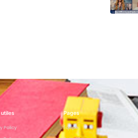
 utiles
Pages
y Policy
Équipe