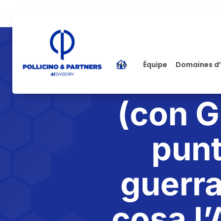
Home
Équipe
Domaines d’
(con G
punt
guerra
cosa l’