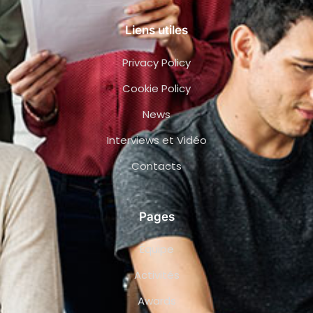
Liens utiles
Privacy Policy
Cookie Policy
News
Interviews et Vidéo
Contacts
Pages
Équipe
Activités
Awards