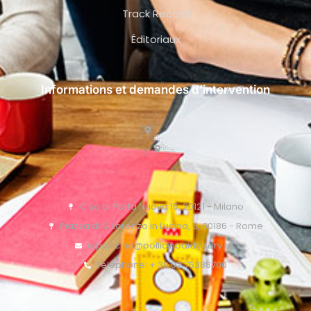
Track Record
Éditoriaux
Informations et demandes d’intervention
C.so di Porta Nuova 15, 20121 - Milano
Piazza di S. Lorenzo in Lucina, 6, 00186 - Rome
o.pollicino@pollicinoaidvisory.eu
Téléphone: + 39 02 76388700