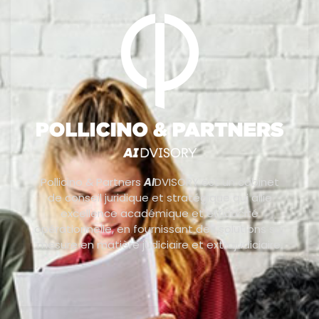
Pollicino & Partners
AI
DVISORY est un cabinet
de conseil juridique et stratégique qui allie
excellence académique et efficacité
opérationnelle, en fournissant des solutions sur
mesure en matière judiciaire et extrajudiciaire.