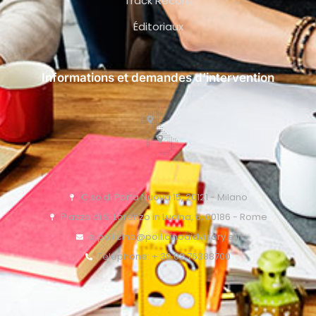
Track Record
Éditoriaux
Informations et demandes d’intervention
C.so di Porta Nuova 15, 20121 - Milano
Piazza di S. Lorenzo in Lucina, 6, 00186 - Rome
o.pollicino@pollicinoaidvisory.eu
Téléphone: + 39 02 76388700