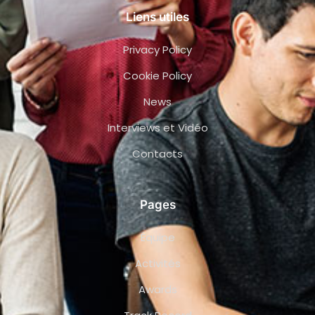
Liens utiles
Privacy Policy
Cookie Policy
News
Interviews et Vidéo
Contacts
Pages
Équipe
Activités
Awards