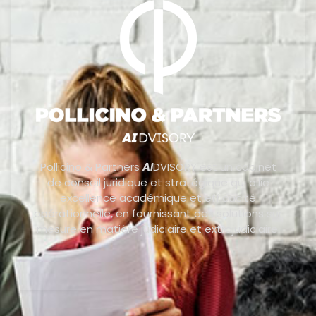
Pollicino & Partners
AI
DVISORY est un cabinet
de conseil juridique et stratégique qui allie
excellence académique et efficacité
opérationnelle, en fournissant des solutions sur
mesure en matière judiciaire et extrajudiciaire.