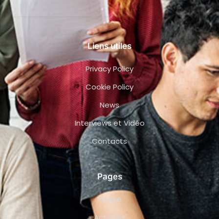
Liens utiles
Privacy Policy
Cookie Policy
News
Interviews et Vidéo
Contacts
Pages
Équipe
Activités