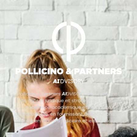
Pollicino & Partners
AI
DVISORY est un cabinet
de conseil juridique et stratégique qui allie
excellence académique et efficacité
opérationnelle, en fournissant des solutions sur
mesure en matière judiciaire et extrajudiciaire.