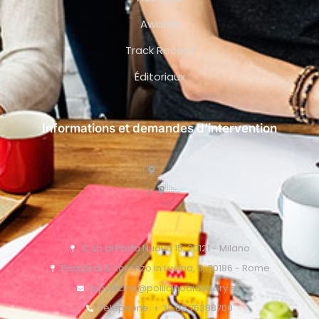
Awards
Track Record
Éditoriaux
Informations et demandes d’intervention
C.so di Porta Nuova 15, 20121 - Milano
Piazza di S. Lorenzo in Lucina, 6, 00186 - Rome
o.pollicino@pollicinoaidvisory.eu
Téléphone: + 39 02 76388700