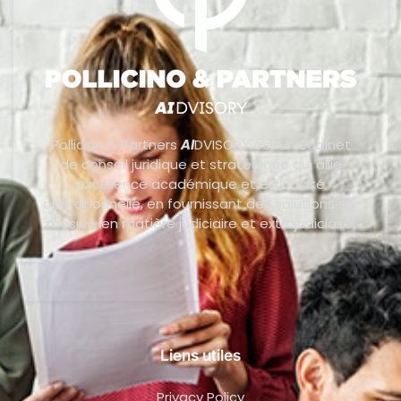
Pollicino & Partners
AI
DVISORY est un cabinet
de conseil juridique et stratégique qui allie
excellence académique et efficacité
opérationnelle, en fournissant des solutions sur
mesure en matière judiciaire et extrajudiciaire.
Liens utiles
Privacy Policy