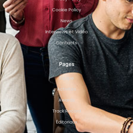
Cookie Policy
News
Interviews et Vidéo
Contacts
Pages
Équipe
Activités
Awards
Track Record
Éditoriaux