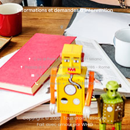
Informations et demandes d’intervention
C.so di Porta Nuova 15, 20121 - Milano
Piazza di S. Lorenzo in Lucina, 6, 00186 - Rome
o.pollicino@pollicinoaidvisory.eu
Téléphone: + 39 02 76388700
Copyright © 2026 . Tous droits réservés.
Fait avec amour par
WHIG