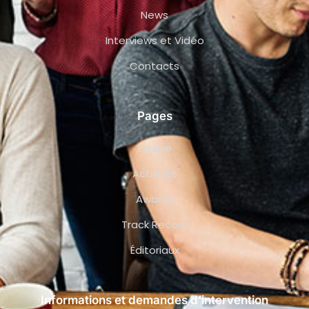
News
Interviews et Vidéo
Contacts
Pages
Équipe
Activités
Awards
Track Record
Éditoriaux
Informations et demandes d’intervention