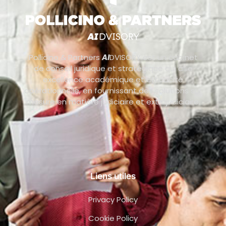
Pollicino & Partners
AI
DVISORY est un cabinet
de conseil juridique et stratégique qui allie
excellence académique et efficacité
opérationnelle, en fournissant des solutions sur
mesure en matière judiciaire et extrajudiciaire.
Liens utiles
Privacy Policy
Cookie Policy