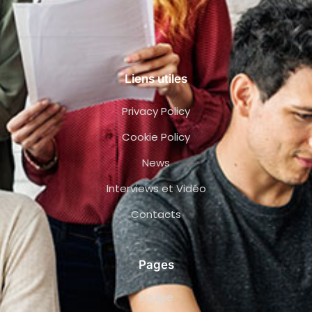
Liens utiles
Privacy Policy
Cookie Policy
News
Interviews et Vidéo
Contacts
Pages
Équipe