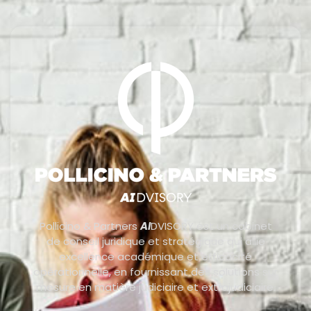
Pollicino & Partners
AI
DVISORY est un cabinet
de conseil juridique et stratégique qui allie
excellence académique et efficacité
opérationnelle, en fournissant des solutions sur
mesure en matière judiciaire et extrajudiciaire.