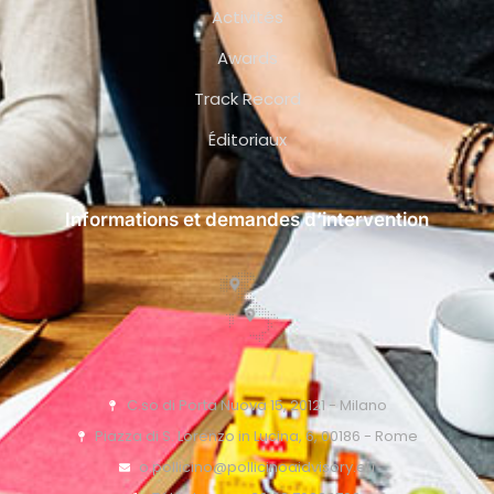
Activités
Awards
Track Record
Éditoriaux
Informations et demandes d’intervention
C.so di Porta Nuova 15, 20121 - Milano
Piazza di S. Lorenzo in Lucina, 6, 00186 - Rome
o.pollicino@pollicinoaidvisory.eu