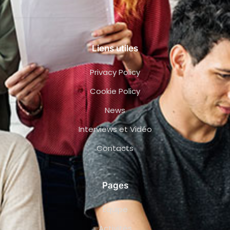
Liens utiles
Privacy Policy
Cookie Policy
News
Interviews et Vidéo
Contacts
Pages
Équipe
Activités