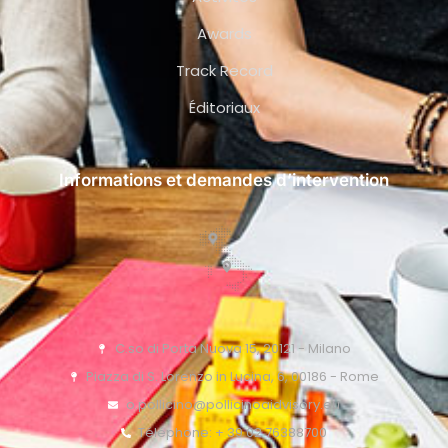
Awards
Track Record
Éditoriaux
Informations et demandes d’intervention
C.so di Porta Nuova 15, 20121 - Milano
Piazza di S. Lorenzo in Lucina, 6, 00186 - Rome
o.pollicino@pollicinoaidvisory.eu
Téléphone: + 39 02 76388700