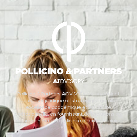
Pollicino & Partners
AI
DVISORY est un cabinet
de conseil juridique et stratégique qui allie
excellence académique et efficacité
opérationnelle, en fournissant des solutions sur
mesure en matière judiciaire et extrajudiciaire.