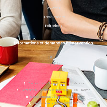
Awards
Track Record
Éditoriaux
Informations et demandes d’intervention
C.so di Porta Nuova 15, 20121 - Milano
Piazza di S. Lorenzo in Lucina, 6, 00186 - Rome
o.pollicino@pollicinoaidvisory.eu
Téléphone: + 39 02 76388700