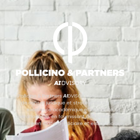
Pollicino & Partners
AI
DVISORY est un cabinet
de conseil juridique et stratégique qui allie
excellence académique et efficacité
opérationnelle, en fournissant des solutions sur
mesure en matière judiciaire et extrajudiciaire.