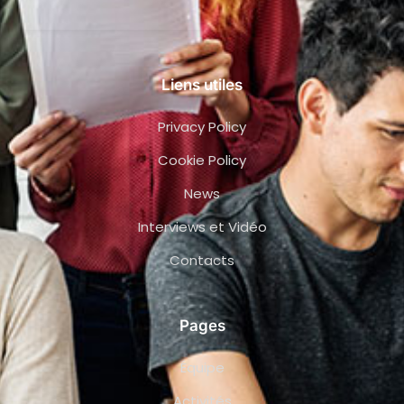
Liens utiles
Privacy Policy
Cookie Policy
News
Interviews et Vidéo
Contacts
Pages
Équipe
Activités