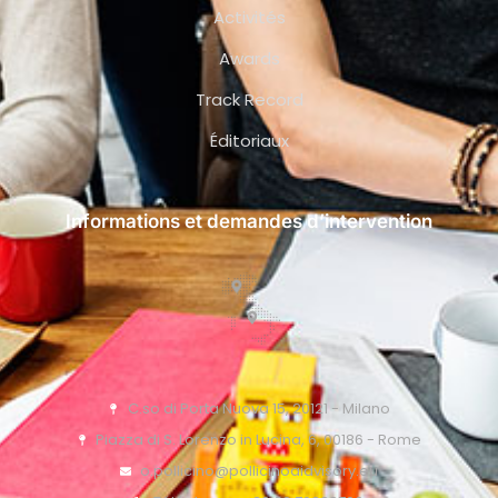
Activités
Awards
Track Record
Éditoriaux
Informations et demandes d’intervention
C.so di Porta Nuova 15, 20121 - Milano
Piazza di S. Lorenzo in Lucina, 6, 00186 - Rome
o.pollicino@pollicinoaidvisory.eu