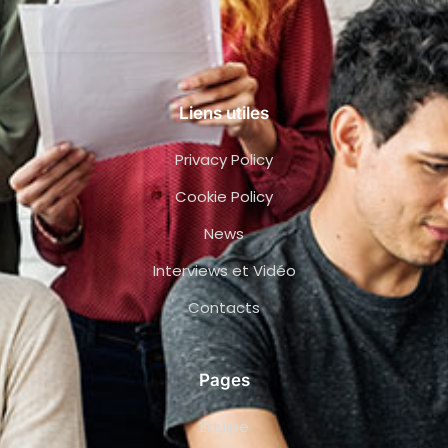
Liens utiles
Privacy Policy
Cookie Policy
News
Interviews et Vidéo
Contacts
Pages
Équipe