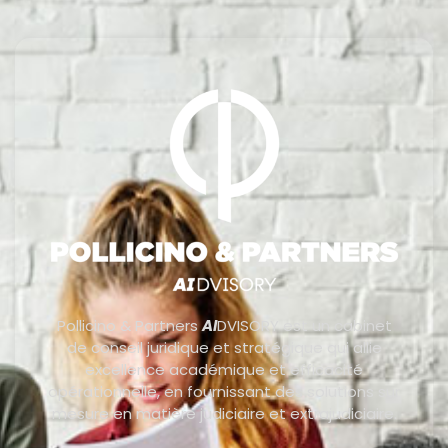
Pollicino & Partners
AI
DVISORY est un cabinet
de conseil juridique et stratégique qui allie
excellence académique et efficacité
opérationnelle, en fournissant des solutions sur
mesure en matière judiciaire et extrajudiciaire.