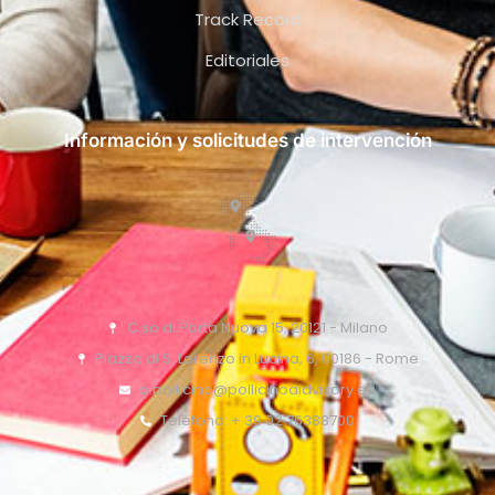
Track Record
Editoriales
Información y solicitudes de intervención
C.so di Porta Nuova 15, 20121 - Milano
Piazza di S. Lorenzo in Lucina, 6, 00186 - Rome
o.pollicino@pollicinoaidvisory.eu
Teléfono: + 39 02 76388700