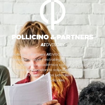
Pollicino & Partners
AI
DVISORY es una firma de
consultoría legal y estratégica que combina la
excelencia académica con la eficiencia
operativa, brindando soluciones a medida
tanto en asuntos judiciales como
extrajudiciales.