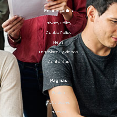
Enlaces útiles
Privacy Policy
Cookie Policy
News
Entrevistas y vídeos
Contactos
Paginas
Equipo
Actividades
Premios