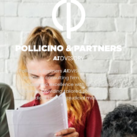
Pollicino & Partners
AI
DVISORY is a legal and
strategic consulting firm that combines
academic excellence with operational
efficiency, providing tailored solutions in both
judicial and extrajudicial matters.