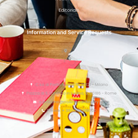
Editorials
Information and Service Requests
C.so di Porta Nuova 15, 20121 - Milano
Piazza di S. Lorenzo in Lucina, 6, 00186 - Rome
o.pollicino@pollicinoaidvisory.eu
Phone: + 39 02 76388700