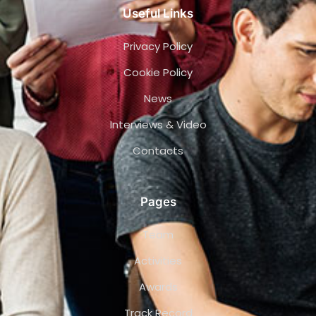
Useful Links
Privacy Policy
Cookie Policy
News
Interviews & Video
Contacts
Pages
Team
Activities
Awards
Track Record