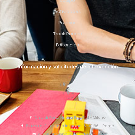
Equipo
Actividades
Premios
Track Record
Editoriales
Información y solicitudes de intervención
C.so di Porta Nuova 15, 20121 - Milano
Piazza di S. Lorenzo in Lucina, 6, 00186 - Rome
o.pollicino@pollicinoaidvisory.eu