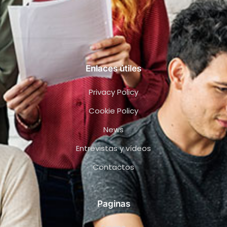
Enlaces útiles
Privacy Policy
Cookie Policy
News
Entrevistas y vídeos
Contactos
Paginas