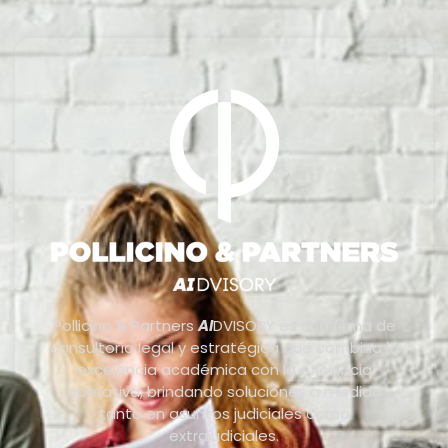
Pollicino & Partners
AI
DVISORY es una firma de
consultoría legal y estratégica que combina la
excelencia académica con la eficiencia
operativa, brindando soluciones a medida
tanto en asuntos judiciales como
extrajudiciales.