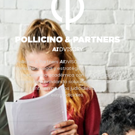
Pollicino & Partners
AI
DVISORY es una firma de
consultoría legal y estratégica que combina la
excelencia académica con la eficiencia
operativa, brindando soluciones a medida
tanto en asuntos judiciales como
extrajudiciales.