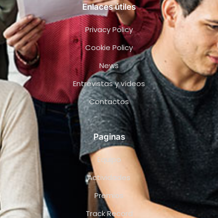
Enlaces útiles
Privacy Policy
Cookie Policy
News
Entrevistas y vídeos
Contactos
Paginas
Equipo
Actividades
Premios
Track Record