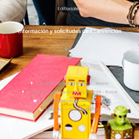
Editoriales
Información y solicitudes de intervención
C.so di Porta Nuova 15, 20121 - Milano
Piazza di S. Lorenzo in Lucina, 6, 00186 - Rome
o.pollicino@pollicinoaidvisory.eu
Teléfono: + 39 02 76388700