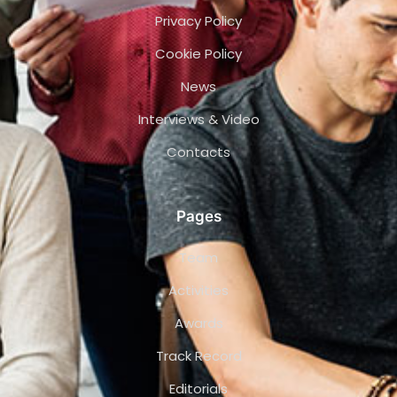
Privacy Policy
Cookie Policy
News
Interviews & Video
Contacts
Pages
Team
Activities
Awards
Track Record
Editorials