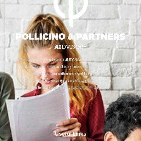
Pollicino & Partners
AI
DVISORY is a legal and
strategic consulting firm that combines
academic excellence with operational
efficiency, providing tailored solutions in both
judicial and extrajudicial matters.
Useful Links