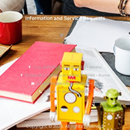
Information and Service Requests
C.so di Porta Nuova 15, 20121 - Milano
Piazza di S. Lorenzo in Lucina, 6, 00186 - Rome
o.pollicino@pollicinoaidvisory.eu
Phone: + 39 02 76388700
Copyright © 2026. All rights reserved.