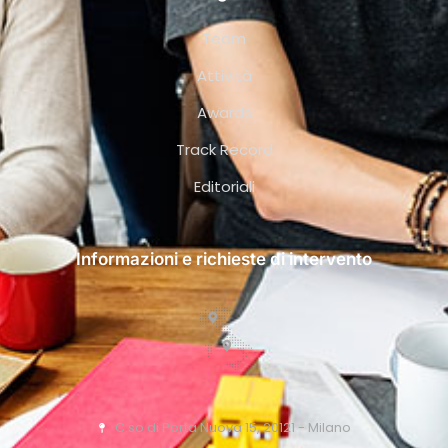
Team
Attività
Awards
Track Record
Editoriali
Informazioni e richieste di intervento
C.so di Porta Nuova 15, 20121 - Milano