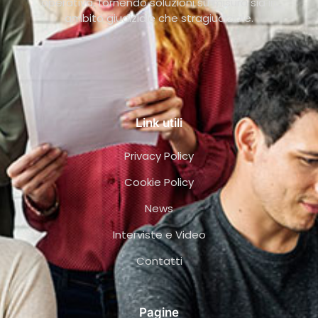
operativa, fornendo soluzioni su misura sia in
ambito giudiziale che stragiudiziale.
Link utili
Privacy Policy
Cookie Policy
News
Interviste e Video
Contatti
Pagine