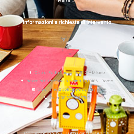
Editoriali
Informazioni e richieste di intervento
C.so di Porta Nuova 15, 20121 - Milano
Piazza di S. Lorenzo in Lucina, 6, 00186 - Roma
o.pollicino@pollicinoaidvisory.eu
Tel: + 39 0276388700
Copyright © 2026 . Tutti i diritti riservati.