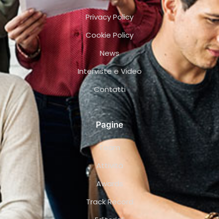
Privacy Policy
Cookie Policy
News
Interviste e Video
Contatti
Pagine
Team
Attività
Awards
Track Record