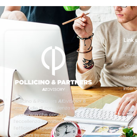
Link u
Privac
Cooki
News
Interv
Conta
Pollicino & Partners
AI
DVISORY è
uno studio di consulenza legale e
strategica che coniuga
l’eccellenza accademica con
l’efficienza operativa, fornendo
soluzioni su misura sia in ambito