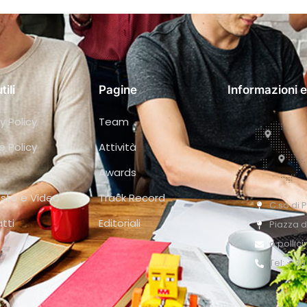
tili
Pagine
Informazioni e
y Policy
Team
e Policy
Attività
Awards
iste e Video
Track Record
C.so di 
tti
Editoriali
Piazza d
o.pollic
Tel: + 3