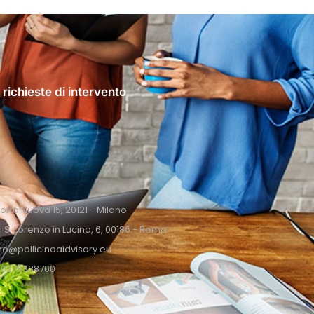
 richieste di intervento
Porta Nuova 15, 20121 - Milano
i S. Lorenzo in Lucina, 6, 00186 - Roma
ino@pollicinoaidvisory.eu
9 0276388700