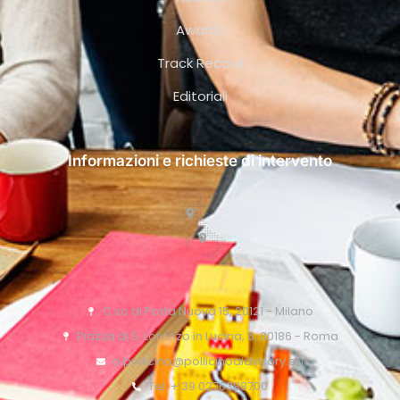
Awards
Track Record
Editoriali
Informazioni e richieste di intervento
C.so di Porta Nuova 15, 20121 - Milano
Piazza di S. Lorenzo in Lucina, 6, 00186 - Roma
o.pollicino@pollicinoaidvisory.eu
Tel: + 39 0276388700