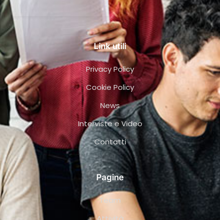
Link utili
Privacy Policy
Cookie Policy
News
Interviste e Video
Contatti
Pagine
Team
Attività