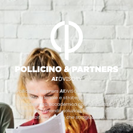
Pollicino & Partners
AI
DVISORY è uno studio di
consulenza legale e strategica che coniuga
l’eccellenza accademica con l’efficienza
operativa, fornendo soluzioni su misura sia in
ambito giudiziale che stragiudiziale.