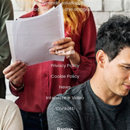
operativa, fornendo soluzioni su misura sia in
ambito giudiziale che stragiudiziale.
Link utili
Privacy Policy
Cookie Policy
News
Interviste e Video
Contatti
Pagine