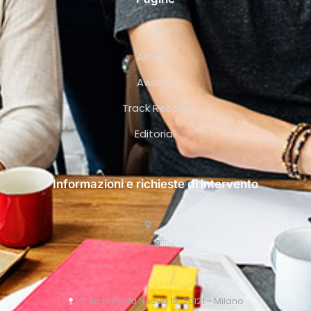
Team
Attività
Awards
Track Record
Editoriali
Informazioni e richieste di intervento
C.so di Porta Nuova 15, 20121 - Milano