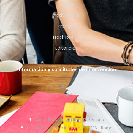
Equipo
Actividades
Premios
Track Record
Editoriales
Información y solicitudes de intervención
C.so di Porta Nuova 15, 20121 - Milano
Piazza di S. Lorenzo in Lucina, 6, 00186 - Rome