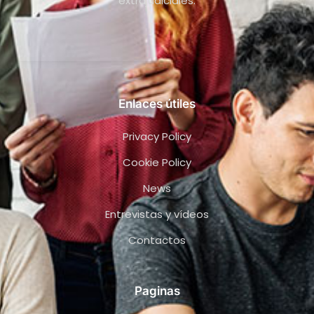
extrajudiciales.
Enlaces útiles
Privacy Policy
Cookie Policy
News
Entrevistas y vídeos
Contactos
Paginas