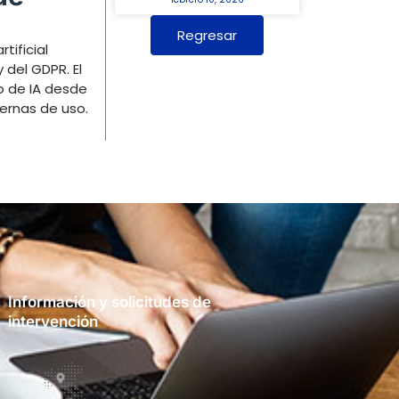
Regresar
ificial
 del GDPR. El
ro de IA desde
ternas de uso.
Información y solicitudes de
intervención