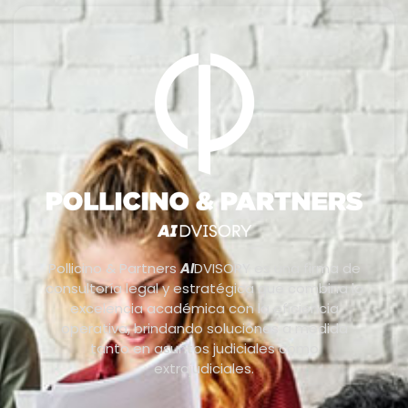
Pollicino & Partners
AI
DVISORY es una firma de
consultoría legal y estratégica que combina la
excelencia académica con la eficiencia
operativa, brindando soluciones a medida
tanto en asuntos judiciales como
extrajudiciales.