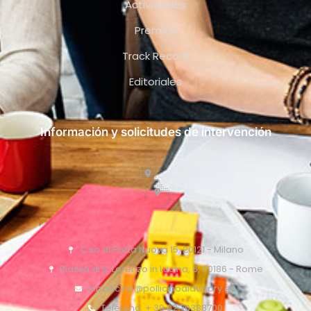
Actividades
Premios
Track Record
Editoriales
Información y solicitudes de intervención
C.so di Porta Nuova 15, 20121 - Milano
Piazza di S. Lorenzo in Lucina, 6, 00186 - Rome
o.pollicino@pollicinoaidvisory.eu
Teléfono: + 39 02 76388700