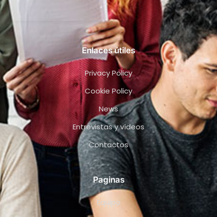
Enlaces útiles
Privacy Policy
Cookie Policy
News
Entrevistas y vídeos
Contactos
Paginas
Equipo